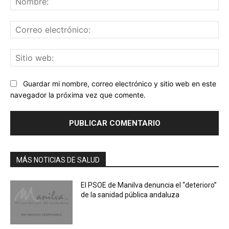
Co
ele
Sit
we
Guardar mi nombre, correo electrónico y sitio web en este
navegador la próxima vez que comente.
MÁS NOTICIAS DE SALUD
El PSOE de Manilva denuncia el “deterioro”
de la sanidad pública andaluza