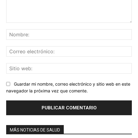
Comentario:
No
Co
ele
Sit
we
Guardar mi nombre, correo electrónico y sitio web en este
navegador la próxima vez que comente.
MÁS NOTICIAS DE SALUD