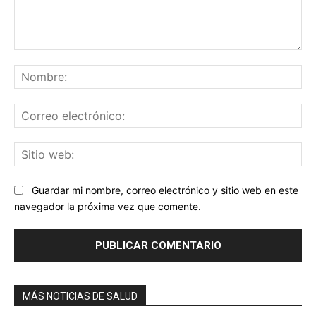
Comentario:
No
Co
ele
Sit
we
Guardar mi nombre, correo electrónico y sitio web en este
navegador la próxima vez que comente.
MÁS NOTICIAS DE SALUD