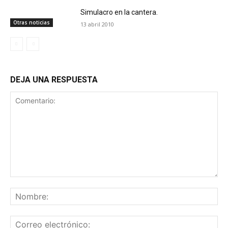
Simulacro en la cantera.
Otras noticias
13 abril 2010
DEJA UNA RESPUESTA
Comentario:
No
Co