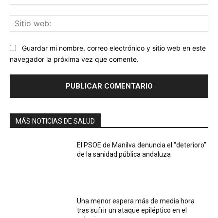
ele
Sit
we
Guardar mi nombre, correo electrónico y sitio web en este
navegador la próxima vez que comente.
MÁS NOTICIAS DE SALUD
El PSOE de Manilva denuncia el “deterioro”
de la sanidad pública andaluza
Una menor espera más de media hora
tras sufrir un ataque epiléptico en el