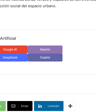
cción social del espacio urbano.
rtificial
Google AI
Gemini
DeepSeek
Copilot
p
Email
Linkedin