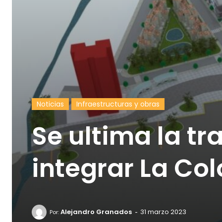
Noticias
Infraestructuras y obras
Se ultima la t
integrar La Col
-
Alejandro Granados
31 marzo 2023
Por: