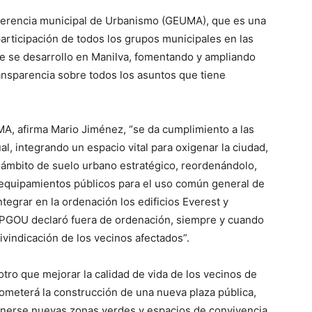
 Gerencia municipal de Urbanismo (GEUMA), que es una
participación de todos los grupos municipales en las
ue se desarrollo en Manilva, fomentando y ampliando
ansparencia sobre todos los asuntos que tiene
A, afirma Mario Jiménez, “se da cumplimiento a las
al, integrando un espacio vital para oxigenar la ciudad,
ámbito de suelo urbano estratégico, reordenándolo,
 equipamientos públicos para el uso común general de
ntegrar en la ordenación los edificios Everest y
el PGOU declaró fuera de ordenación, siempre y cuando
ivindicación de los vecinos afectados”.
 otro que mejorar la calidad de vida de los vecinos de
acometerá la construcción de una nueva plaza pública,
tenerse nuevas zonas verdes y espacios de convivencia