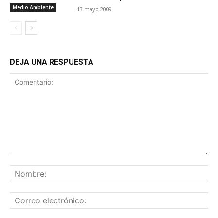
Medio Ambiente
13 mayo 2009
DEJA UNA RESPUESTA
Comentario:
No
Co
ele