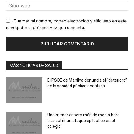
Sit
we
Guardar mi nombre, correo electrónico y sitio web en este
navegador la próxima vez que comente.
MÁS NOTICIAS DE SALUD
El PSOE de Manilva denuncia el “deterioro”
de la sanidad pública andaluza
Una menor espera más de media hora
tras sufrir un ataque epiléptico en el
colegio