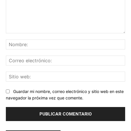
Comentario:
No
Co
ele
Sit
we
Guardar mi nombre, correo electrónico y sitio web en este
navegador la próxima vez que comente.