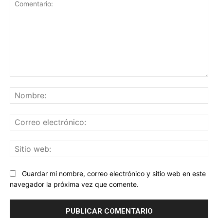
Comentario:
No
Co
ele
Sit
we
Guardar mi nombre, correo electrónico y sitio web en este
navegador la próxima vez que comente.