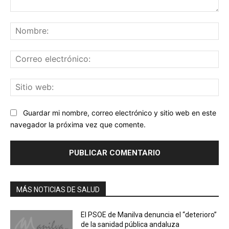
Comentario:
No
Co
ele
Sit
we
Guardar mi nombre, correo electrónico y sitio web en este
navegador la próxima vez que comente.
MÁS NOTICIAS DE SALUD
El PSOE de Manilva denuncia el “deterioro”
de la sanidad pública andaluza