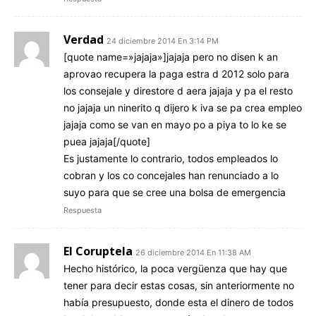
Verdad
24 diciembre 2014 En 3:14 PM
[quote name=»jajaja»]jajaja pero no disen k an
aprovao recupera la paga estra d 2012 solo para
los consejale y direstore d aera jajaja y pa el resto
no jajaja un ninerito q dijero k iva se pa crea empleo
jajaja como se van en mayo po a piya to lo ke se
puea jajaja[/quote]
Es justamente lo contrario, todos empleados lo
cobran y los co concejales han renunciado a lo
suyo para que se cree una bolsa de emergencia
Respuesta
El Coruptela
26 diciembre 2014 En 11:38 AM
Hecho histórico, la poca vergüenza que hay que
tener para decir estas cosas, sin anteriormente no
había presupuesto, donde esta el dinero de todos