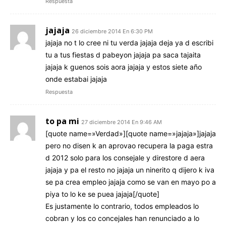
Respuesta
jajaja
26 diciembre 2014 En 6:30 PM
jajaja no t lo cree ni tu verda jajaja deja ya d escribi
tu a tus fiestas d pabeyon jajaja pa saca tajaita
jajaja k guenos sois aora jajaja y estos siete año
onde estabai jajaja
Respuesta
to pa mi
27 diciembre 2014 En 9:46 AM
[quote name=»Verdad»][quote name=»jajaja»]jajaja
pero no disen k an aprovao recupera la paga estra
d 2012 solo para los consejale y direstore d aera
jajaja y pa el resto no jajaja un ninerito q dijero k iva
se pa crea empleo jajaja como se van en mayo po a
piya to lo ke se puea jajaja[/quote]
Es justamente lo contrario, todos empleados lo
cobran y los co concejales han renunciado a lo