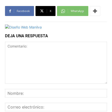
Facebook
X
WhatsApp
DEJA UNA RESPUESTA
Comentario:
No
Co
ele