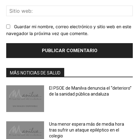
Sit
we
Guardar mi nombre, correo electrónico y sitio web en este
navegador la próxima vez que comente.
MÁS NOTICIAS DE SALUD
El PSOE de Manilva denuncia el “deterioro”
de la sanidad pública andaluza
Una menor espera más de media hora
tras sufrir un ataque epiléptico en el
colegio