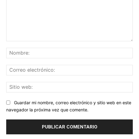
Comentario:
No
Co
ele
Sit
we
Guardar mi nombre, correo electrónico y sitio web en este
navegador la próxima vez que comente.