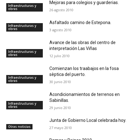
Mejoras para colegios y guarderias.
Infraestructuras y
obras
26 agosto 2010
Asfaltado camino de Estepona.
Infraestructuras y
obras
3 agosto 2010
Avance de las obras del centro de
interpretación Las Viñas
Infraestructuras y
obras
12 julio 2010
Comienzan los traabajos en la fosa
sèptica del puerto.
Infraestructuras y
obras
30 junio 2010
Acondicionamientos de terrenos en
Sabinillas.
Infraestructuras y
obras
29 junio 2010
Junta de Gobierno Local celebrada hoy.
Otras noticias
27 mayo 2010