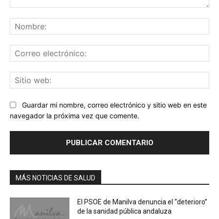
Comentario:
No
Co
ele
Sit
we
Guardar mi nombre, correo electrónico y sitio web en este
navegador la próxima vez que comente.
MÁS NOTICIAS DE SALUD
El PSOE de Manilva denuncia el “deterioro”
de la sanidad pública andaluza