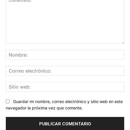
Comentario:
No
Co
ele
Sit
we
Guardar mi nombre, correo electrónico y sitio web en este
navegador la próxima vez que comente.