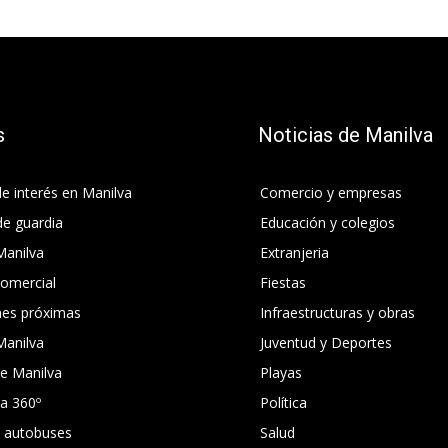
s
Noticias de Manilva
e interés en Manilva
Comercio y empresas
de guardia
Educación y colegios
Manilva
Extranjeria
comercial
Fiestas
nes próximas
Infraestructuras y obras
Manilva
Juventud y Deportes
e Manilva
Playas
ca 360º
Política
e autobuses
Salud