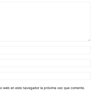
Nombre:
Correo
electróni
Sitio
web:
itio web en este navegador la próxima vez que comente.