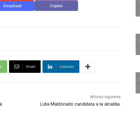
DeepSeek
Copilot
p
Email
Linkedin
Artículo siguiente
l.
Lidia Maldonado candidata a la alcaldia.