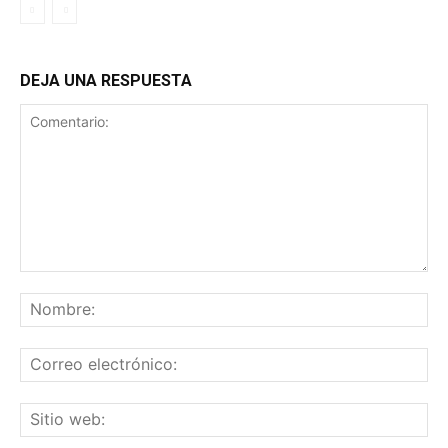
DEJA UNA RESPUESTA
Comentario:
No
Co
ele
Sit
we