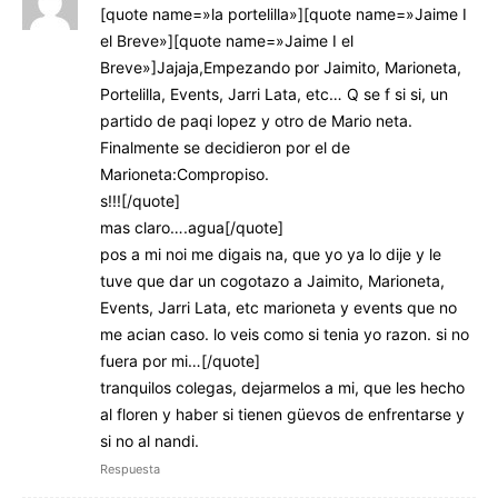
[quote name=»la portelilla»][quote name=»Jaime I
el Breve»][quote name=»Jaime I el
Breve»]Jajaja,Empezando por Jaimito, Marioneta,
Portelilla, Events, Jarri Lata, etc… Q se f si si, un
partido de paqi lopez y otro de Mario neta.
Finalmente se decidieron por el de
Marioneta:Compropiso.
s!!![/quote]
mas claro….agua[/quote]
pos a mi noi me digais na, que yo ya lo dije y le
tuve que dar un cogotazo a Jaimito, Marioneta,
Events, Jarri Lata, etc marioneta y events que no
me acian caso. lo veis como si tenia yo razon. si no
fuera por mi…[/quote]
tranquilos colegas, dejarmelos a mi, que les hecho
al floren y haber si tienen güevos de enfrentarse y
si no al nandi.
Respuesta