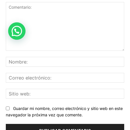
Comentario:
No
Co
ele
Sit
we
Guardar mi nombre, correo electrónico y sitio web en este
navegador la próxima vez que comente.