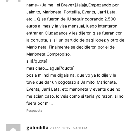
name=»Jaime I el Breve»]Jajaja,Empezando por
Jaimito, Marioneta, Portelilla, Events, Jarri Lata,
etc… Q se fueron de IU seguir cobrando 2.500
euros al mes y la visa mensual, luego intentaron
entrar en Ciudadanos y les dijeron q se fueran con
la corrupta, si si, un partido de paqi lopez y otro de
Mario neta. Finalmente se decidieron por el de
Marioneta:Compropiso.
s!!![/quote]
mas claro….agua[/quote]
pos a mi noi me digais na, que yo ya lo dije y le
tuve que dar un cogotazo a Jaimito, Marioneta,
Events, Jarri Lata, etc marioneta y events que no
me acian caso. lo veis como si tenia yo razon. si no
fuera por mi…
Respuesta
galindilla
28 abril 2015 En 4:11 PM