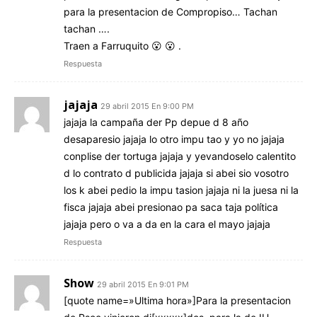
para la presentacion de Compropiso… Tachan
tachan ….
Traen a Farruquito 😮 😮 .
Respuesta
jajaja
29 abril 2015 En 9:00 PM
jajaja la campaña der Pp depue d 8 año
desaparesio jajaja lo otro impu tao y yo no jajaja
conplise der tortuga jajaja y yevandoselo calentito
d lo contrato d publicida jajaja si abei sio vosotro
los k abei pedio la impu tasion jajaja ni la juesa ni la
fisca jajaja abei presionao pa saca taja política
jajaja pero o va a da en la cara el mayo jajaja
Respuesta
Show
29 abril 2015 En 9:01 PM
[quote name=»Ultima hora»]Para la presentacion