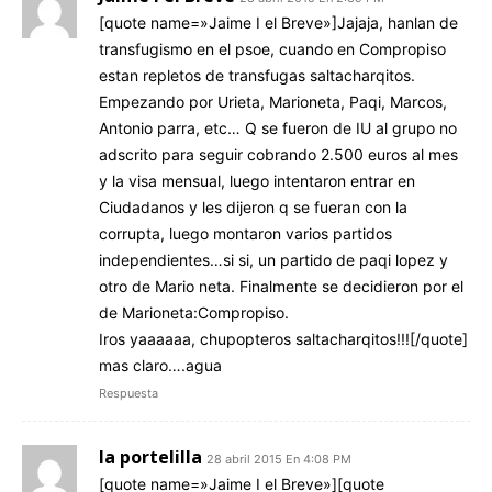
[quote name=»Jaime I el Breve»]Jajaja, hanlan de
transfugismo en el psoe, cuando en Compropiso
estan repletos de transfugas saltacharqitos.
Empezando por Urieta, Marioneta, Paqi, Marcos,
Antonio parra, etc… Q se fueron de IU al grupo no
adscrito para seguir cobrando 2.500 euros al mes
y la visa mensual, luego intentaron entrar en
Ciudadanos y les dijeron q se fueran con la
corrupta, luego montaron varios partidos
independientes…si si, un partido de paqi lopez y
otro de Mario neta. Finalmente se decidieron por el
de Marioneta:Compropiso.
Iros yaaaaaa, chupopteros saltacharqitos!!![/quote]
mas claro….agua
Respuesta
la portelilla
28 abril 2015 En 4:08 PM
[quote name=»Jaime I el Breve»][quote