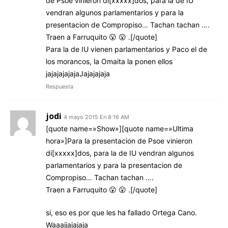
de Psoe vinieron di[xxxxx]dos, para la de IU
vendran algunos parlamentarios y para la
presentacion de Compropiso… Tachan tachan ….
Traen a Farruquito 😮 😮 .[/quote]
Para la de IU vienen parlamentarios y Paco el de
los morancos, la Omaita la ponen ellos
jajajajajajaJajajajaja
Respuesta
jodi
4 mayo 2015 En 8:16 AM
[quote name=»Show»][quote name=»Ultima
hora»]Para la presentacion de Psoe vinieron
di[xxxxx]dos, para la de IU vendran algunos
parlamentarios y para la presentacion de
Compropiso… Tachan tachan ….
Traen a Farruquito 😮 😮 .[/quote]
si, eso es por que les ha fallado Ortega Cano.
Waaajjajajaja