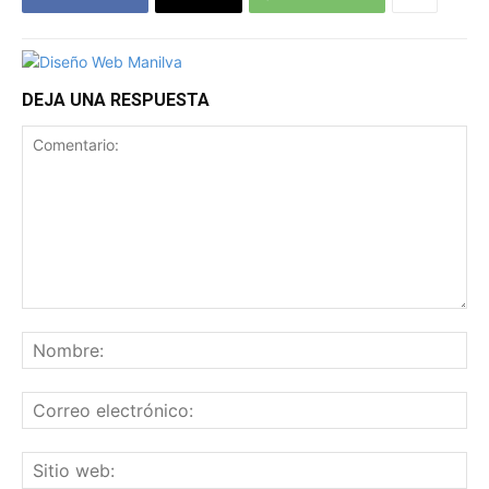
DEJA UNA RESPUESTA
Comentario:
No
Co
ele
Sit
we