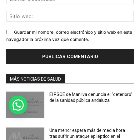
ele
Sit
we
Guardar mi nombre, correo electrónico y sitio web en este
navegador la próxima vez que comente.
MÁS NOTICIAS DE SALUD
El PSOE de Manilva denuncia el “deterioro”
de la sanidad pública andaluza
Una menor espera más de media hora
tras sufrir un ataque epiléptico en el