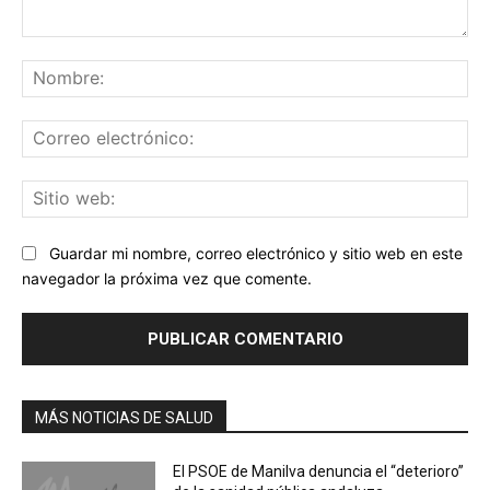
Comentario:
No
Co
ele
Sit
we
Guardar mi nombre, correo electrónico y sitio web en este
navegador la próxima vez que comente.
MÁS NOTICIAS DE SALUD
El PSOE de Manilva denuncia el “deterioro”