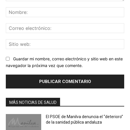
Comentario:
No
Co
ele
Sit
we
Guardar mi nombre, correo electrónico y sitio web en este
navegador la próxima vez que comente.
MÁS NOTICIAS DE SALUD
El PSOE de Manilva denuncia el “deterioro”
de la sanidad pública andaluza