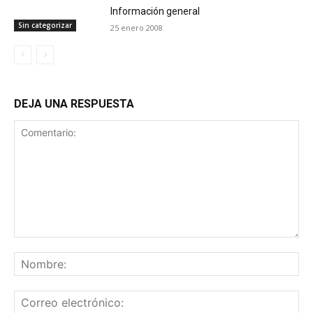
Información general
Sin categorizar
25 enero 2008
DEJA UNA RESPUESTA
Comentario:
No
Co
ele