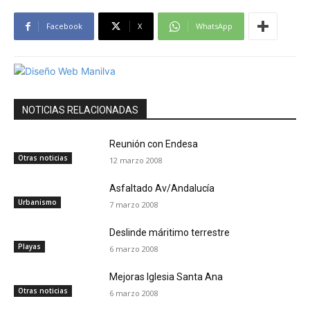
Facebook
X
WhatsApp
NOTICIAS RELACIONADAS
Reunión con Endesa
Otras noticias
12 marzo 2008
Asfaltado Av/Andalucía
Urbanismo
7 marzo 2008
Deslinde máritimo terrestre
Playas
6 marzo 2008
Mejoras Iglesia Santa Ana
Otras noticias
6 marzo 2008