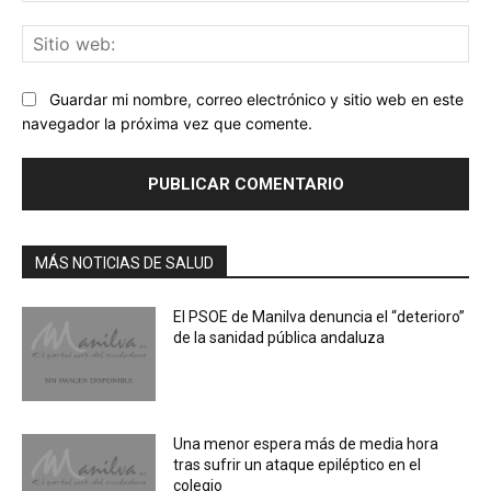
Sit
we
Guardar mi nombre, correo electrónico y sitio web en este
navegador la próxima vez que comente.
MÁS NOTICIAS DE SALUD
El PSOE de Manilva denuncia el “deterioro”
de la sanidad pública andaluza
Una menor espera más de media hora
tras sufrir un ataque epiléptico en el
colegio