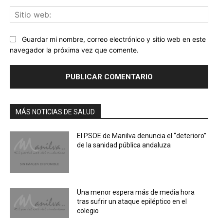
Sit
we
Guardar mi nombre, correo electrónico y sitio web en este
navegador la próxima vez que comente.
MÁS NOTICIAS DE SALUD
El PSOE de Manilva denuncia el “deterioro”
de la sanidad pública andaluza
Una menor espera más de media hora
tras sufrir un ataque epiléptico en el
colegio