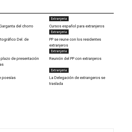
Extranjeria
Garganta del chorro
Cursos español para extranjeros
Extranjeria
tográfico Del. de
PP se reune con los residentes
extranjeros
Extranjeria
l plazo de presentación
Reunión del PP con extranjeros
as
Extranjeria
e poesías
La Delegación de extrangeros se
traslada