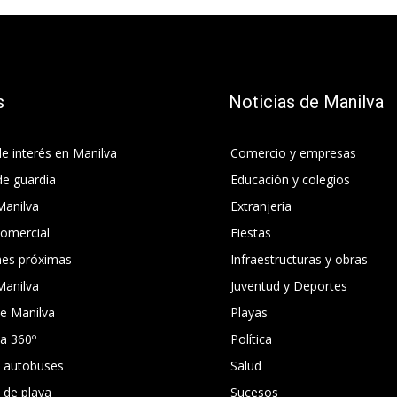
s
Noticias de Manilva
e interés en Manilva
Comercio y empresas
de guardia
Educación y colegios
Manilva
Extranjeria
comercial
Fiestas
nes próximas
Infraestructuras y obras
Manilva
Juventud y Deportes
e Manilva
Playas
ca 360º
Política
e autobuses
Salud
s de playa
Sucesos