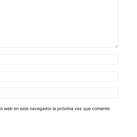
Nombre:
Correo
electróni
Sitio
web:
itio web en este navegador la próxima vez que comente.