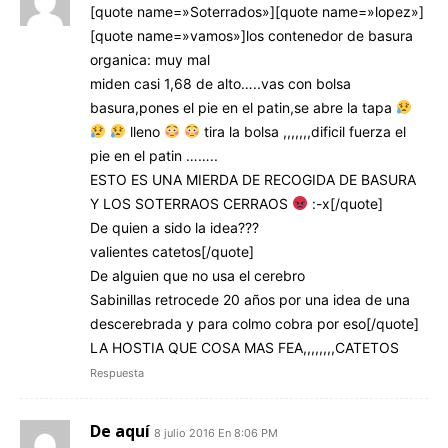
[quote name=»Soterrados»][quote name=»lopez»]
[quote name=»vamos»]los contenedor de basura
organica: muy mal
miden casi 1,68 de alto…..vas con bolsa
basura,pones el pie en el patin,se abre la tapa
lleno
tira la bolsa ,,,,,,,dificil fuerza el
pie en el patin ……..
ESTO ES UNA MIERDA DE RECOGIDA DE BASURA
Y LOS SOTERRAOS CERRAOS
:-x[/quote]
De quien a sido la idea???
valientes catetos[/quote]
De alguien que no usa el cerebro
Sabinillas retrocede 20 años por una idea de una
descerebrada y para colmo cobra por eso[/quote]
LA HOSTIA QUE COSA MAS FEA,,,,,,,,CATETOS
Respuesta
De aquí
8 julio 2016 En 8:06 PM