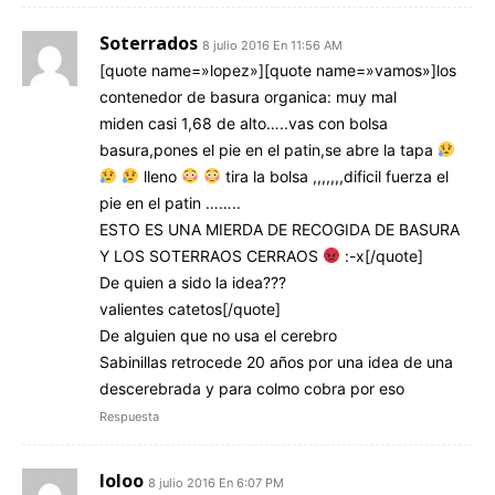
Soterrados
8 julio 2016 En 11:56 AM
[quote name=»lopez»][quote name=»vamos»]los
contenedor de basura organica: muy mal
miden casi 1,68 de alto…..vas con bolsa
basura,pones el pie en el patin,se abre la tapa
lleno
tira la bolsa ,,,,,,,dificil fuerza el
pie en el patin ……..
ESTO ES UNA MIERDA DE RECOGIDA DE BASURA
Y LOS SOTERRAOS CERRAOS
:-x[/quote]
De quien a sido la idea???
valientes catetos[/quote]
De alguien que no usa el cerebro
Sabinillas retrocede 20 años por una idea de una
descerebrada y para colmo cobra por eso
Respuesta
loloo
8 julio 2016 En 6:07 PM