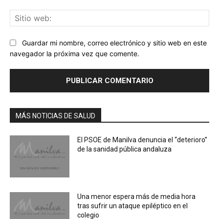
Sit
we
Guardar mi nombre, correo electrónico y sitio web en este
navegador la próxima vez que comente.
MÁS NOTICIAS DE SALUD
El PSOE de Manilva denuncia el “deterioro”
de la sanidad pública andaluza
Una menor espera más de media hora
tras sufrir un ataque epiléptico en el
colegio