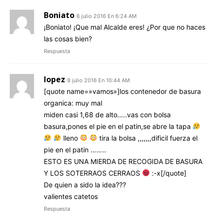
Boniato
8 julio 2016 En 6:24 AM
¡Boniato! ¡Que mal Alcalde eres! ¿Por que no haces
las cosas bien?
Respuesta
lopez
8 julio 2016 En 10:44 AM
[quote name=»vamos»]los contenedor de basura
organica: muy mal
miden casi 1,68 de alto…..vas con bolsa
basura,pones el pie en el patin,se abre la tapa
lleno
tira la bolsa ,,,,,,,dificil fuerza el
pie en el patin ……..
ESTO ES UNA MIERDA DE RECOGIDA DE BASURA
Y LOS SOTERRAOS CERRAOS
:-x[/quote]
De quien a sido la idea???
valientes catetos
Respuesta