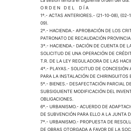
La sesión tendrá el siguiente orden del día:
O R D E N D E L D Í A
1º.- ACTAS ANTERIORES.- (21-10-08), (02-12
09).
2º.- HACIENDA.- APROBACIÓN DE LOS C
PATRONATO DE RECAUDACIÓN PROVINCIAL
3º.- HACIENDA.- DACIÓN DE CUENTA DE 
SOLICITUD DE UNA OPERACIÓN DE CRÉDIT
T.R. DE LA LEY REGULADORA DE LAS HAC
4º.- PLAYAS.- SOLICITUD DE CONCESIÓN
PARA LA INSTALACIÓN DE CHIRINGUITOS 
5º.- BIENES.- DESAFECTACIÓN PARCIAL DE
SUBSIGUIENTE MODIFICACIÓN DEL INVENT
OBLIGACIONES.
6º.- URBANISMO.- ACUERDO DE ADAPTACIÓ
DE SUBVENCIÓN PARA ELLO A LA JUNTA D
7º.- URBANISMO.- PROPUESTA DE RESOLU
DE OBRAS OTORGADA A FAVOR DE LA SOCI