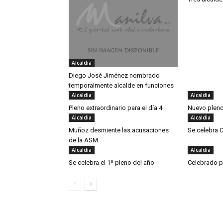
Alcaldia
Diego José Jiménez nombrado
temporalmente alcalde en funciones
Alcaldia
Alcaldia
Pleno extraordinario para el día 4
Nuevo pleno
Alcaldia
Alcaldia
Muñoz desmiente las acusaciones
Se celebra 
de la ASM
Alcaldia
Alcaldia
Se celebra el 1º pleno del año
Celebrado p