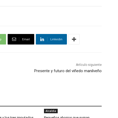
p
Email
Linkedin
Artículo siguiente
Presente y futuro del viñedo manilveño
Alcaldia
s y los tres imputados
Pequeños ahorros que suman