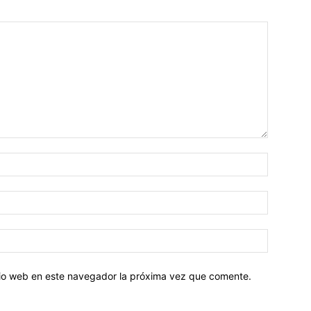
Nombre:
Correo
electróni
Sitio
web:
itio web en este navegador la próxima vez que comente.