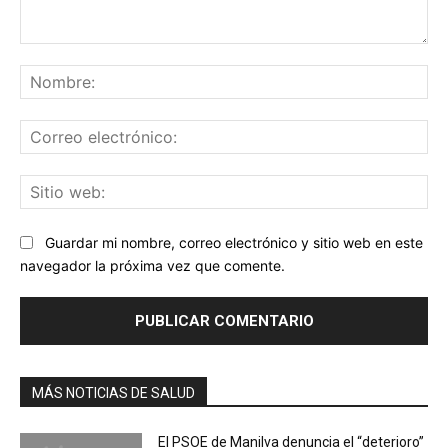
Comentario:
No
Co
ele
Sit
we
Guardar mi nombre, correo electrónico y sitio web en este
navegador la próxima vez que comente.
MÁS NOTICIAS DE SALUD
El PSOE de Manilva denuncia el “deterioro”