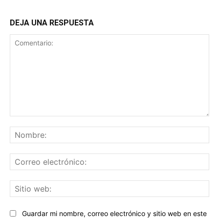
DEJA UNA RESPUESTA
Comentario:
No
Co
ele
Sit
we
Guardar mi nombre, correo electrónico y sitio web en este