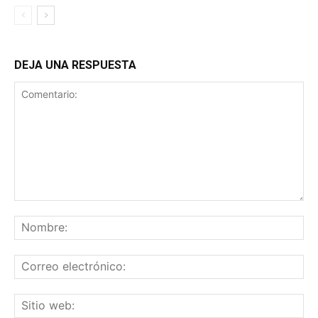
DEJA UNA RESPUESTA
Comentario:
No
Co
ele
Sit
we