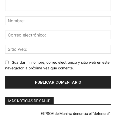
Comentario:
No
Co
ele
Sit
we
Guardar mi nombre, correo electrónico y sitio web en este
navegador la próxima vez que comente.
MÁS NOTICIAS DE SALUD
El PSOE de Manilva denuncia el “deterioro”