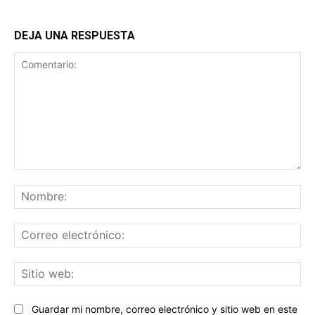
DEJA UNA RESPUESTA
Comentario:
No
Co
ele
Sit
we
Guardar mi nombre, correo electrónico y sitio web en este