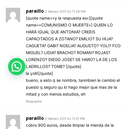
paraillo
2 febrero 2011 En 11:28 PM
[quote name=»y la respuesta es»][quote
name=»COMUNISMO O MUERTE»] QUIEN LO
HARÁ IGUAL QUE ANTONIA? CREEIS
CAPACITADOS A ZOTANO? EMILIO? SU HIJA?
CAGUETA? GABI? NOELIA? AUGUSTO? YOLI? FCO
MIGUEL? LIDIA? BRACHO? ROMAN? ROJAS?
LORENZO? DIEGO JOSE? DE HARO? LA DE LOS
¿Le ayudamos?
LADRILLOS? TOME? [/quote]
la yoli![/quote]
bueno, a esto q se nombra, tanmbien le cambio el
puesto q seguro qu lo hago mejor que mas de la
mitad y con menos estudios, eh
Respuesta
paraillo
2 febrero 2011 En 11:31 PM
cobro 900 euros, desde limpiar la mierda de la