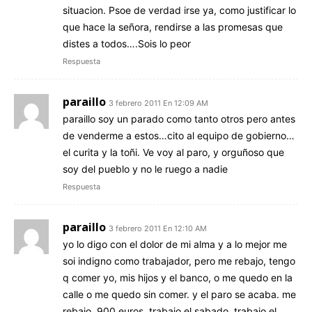
situacion. Psoe de verdad irse ya, como justificar lo
que hace la señora, rendirse a las promesas que
distes a todos….Sois lo peor
Respuesta
paraillo
3 febrero 2011 En 12:09 AM
paraillo soy un parado como tanto otros pero antes
de venderme a estos…cito al equipo de gobierno…
el curita y la toñi. Ve voy al paro, y orguñoso que
soy del pueblo y no le ruego a nadie
Respuesta
paraillo
3 febrero 2011 En 12:10 AM
yo lo digo con el dolor de mi alma y a lo mejor me
soi indigno como trabajador, pero me rebajo, tengo
q comer yo, mis hijos y el banco, o me quedo en la
calle o me quedo sin comer. y el paro se acaba. me
rebajo. 900 euros. trabajo el sabado, trabajo el