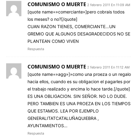
COMUNISMO O MUERTE
2 febrero 2011 En 11:09 AM
[quote name=»comerciante»]pero cobrais todos
los meses? o no?[/quote]
CUAN RAZON TIENES, COMERCIANTE…UN
GREMIO QUE ALGUNOS DESAGRADECIDOS NO SE
PLANTEAN COMO VIVEN
Respuesta
COMUNISMO O MUERTE
2 febrero 2011 En 11:12 AM
[quote name=»agg»]»como una proeza o un regalo
hacia ellos, cuando es su obligacion el pagarles por
el trabajo realizado y encima lo hace tarde.[/quote]
ES UNA OBLIGACION. SIN SEÑOR. NO LO DUDE.
PERO TAMBIEN ES UNA PROEZA EN LOS TIEMPOS
QUE ESTAMOS. LEA POR EJEMPLO
GENERALITATCATALUÑAQUIEBRA ,
AYUNTAMIENTOS…
Respuesta