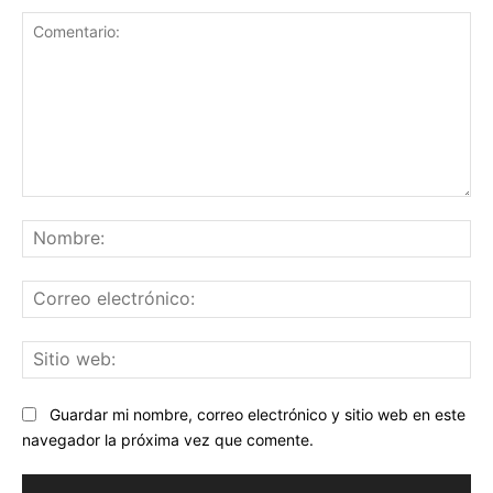
Comentario:
No
Co
ele
Sit
we
Guardar mi nombre, correo electrónico y sitio web en este
navegador la próxima vez que comente.