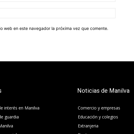
electróni
Sitio
web:
itio web en este navegador la próxima vez que comente.
s
Noticias de Manilva
e interés en Manilva
Comercio y empresas
de guardia
Educación y colegios
Manilva
Extranjeria