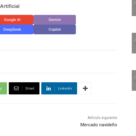
rtificial
Google AI
Gemini
DeepSeek
Copilot
p
Email
Linkedin
Artículo siguiente
Mercado navideño