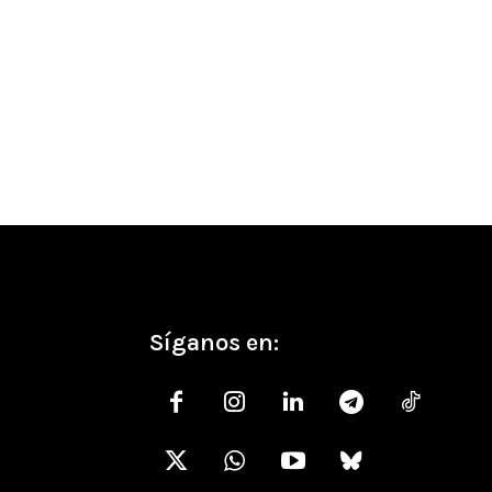
co:
Síganos en: