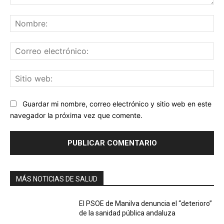
Comentario:
No
Co
ele
Sit
we
Guardar mi nombre, correo electrónico y sitio web en este
navegador la próxima vez que comente.
MÁS NOTICIAS DE SALUD
El PSOE de Manilva denuncia el “deterioro”
de la sanidad pública andaluza