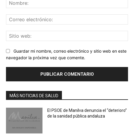
No
Co
ele
Sit
we
Guardar mi nombre, correo electrónico y sitio web en este
navegador la próxima vez que comente.
MÁS NOTICIAS DE SALUD
El PSOE de Manilva denuncia el “deterioro”
de la sanidad pública andaluza