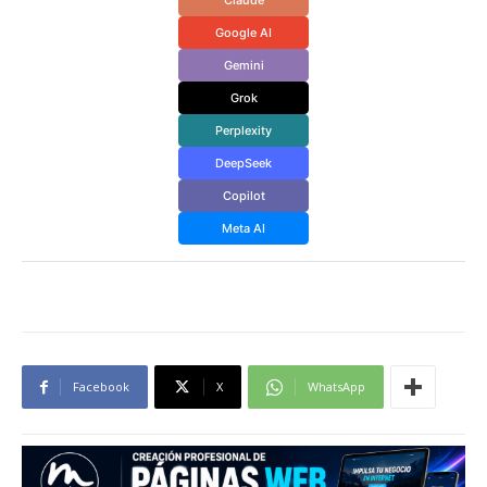
Google AI
Gemini
Grok
Perplexity
DeepSeek
Copilot
Meta AI
Facebook
X
WhatsApp