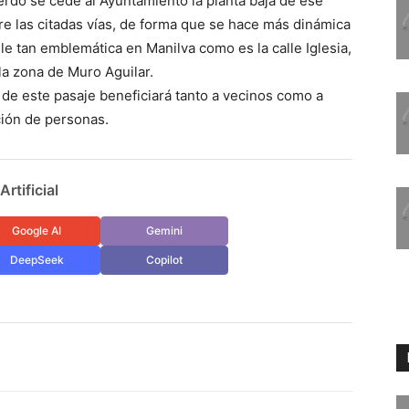
do se cede al Ayuntamiento la planta baja de ese
re las citadas vías, de forma que se hace más dinámica
le tan emblemática en Manilva como es la calle Iglesia,
a zona de Muro Aguilar.
e este pasaje beneficiará tanto a vecinos como a
ción de personas.
rtificial
Google AI
Gemini
DeepSeek
Copilot