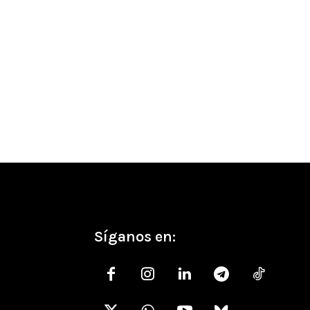
co:
Síganos en: