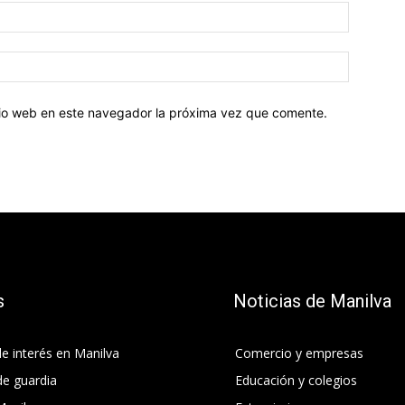
Correo
electróni
Sitio
web:
itio web en este navegador la próxima vez que comente.
s
Noticias de Manilva
e interés en Manilva
Comercio y empresas
de guardia
Educación y colegios