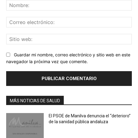
No
Co
ele
Sit
we
Guardar mi nombre, correo electrónico y sitio web en este
navegador la próxima vez que comente.
MÁS NOTICIAS DE SALUD
El PSOE de Manilva denuncia el “deterioro”
de la sanidad pública andaluza