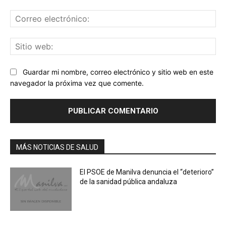
Co
ele
Sit
we
Guardar mi nombre, correo electrónico y sitio web en este
navegador la próxima vez que comente.
MÁS NOTICIAS DE SALUD
El PSOE de Manilva denuncia el “deterioro”
de la sanidad pública andaluza