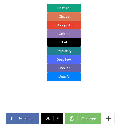
ChatGPT
Claude
Google AI
Gemini
Grok
Perplexity
DeepSeek
Copilot
Meta AI
Facebook
X
WhatsApp