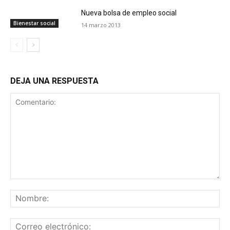
Nueva bolsa de empleo social
Bienestar social
14 marzo 2013
DEJA UNA RESPUESTA
Comentario:
No
Co