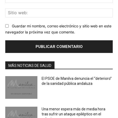
ele
Sit
we
Guardar mi nombre, correo electrónico y sitio web en este
navegador la próxima vez que comente.
MÁS NOTICIAS DE SALUD
El PSOE de Manilva denuncia el “deterioro”
de la sanidad pública andaluza
Una menor espera más de media hora
tras sufrir un ataque epiléptico en el