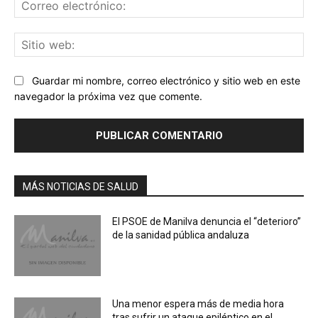
Co
ele
Sit
we
Guardar mi nombre, correo electrónico y sitio web en este
navegador la próxima vez que comente.
MÁS NOTICIAS DE SALUD
El PSOE de Manilva denuncia el “deterioro”
de la sanidad pública andaluza
Una menor espera más de media hora
tras sufrir un ataque epiléptico en el