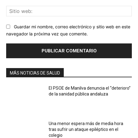
Sit
we
Guardar mi nombre, correo electrónico y sitio web en este
navegador la próxima vez que comente.
MÁS NOTICIAS DE SALUD
El PSOE de Manilva denuncia el “deterioro”
de la sanidad pública andaluza
Una menor espera más de media hora
tras sufrir un ataque epiléptico en el
colegio