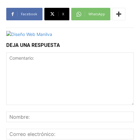
Facebook
X
WhatsApp
DEJA UNA RESPUESTA
Comentario:
No
Co
ele