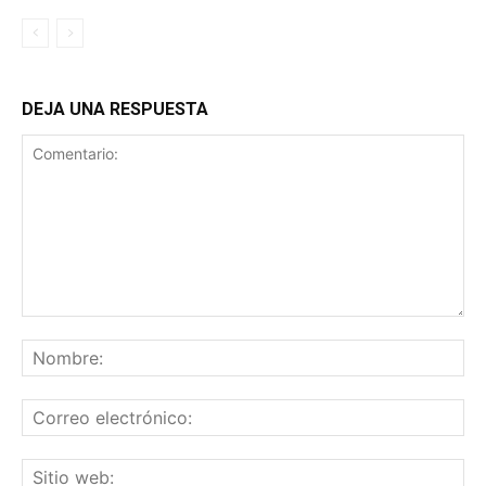
DEJA UNA RESPUESTA
Comentario:
No
Co
ele
Sit