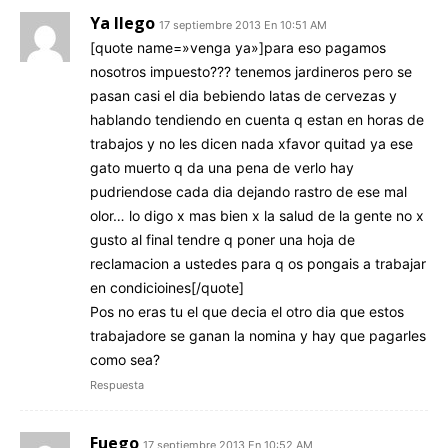
Ya llego
17 septiembre 2013 En 10:51 AM
[quote name=»venga ya»]para eso pagamos
nosotros impuesto??? tenemos jardineros pero se
pasan casi el dia bebiendo latas de cervezas y
hablando tendiendo en cuenta q estan en horas de
trabajos y no les dicen nada xfavor quitad ya ese
gato muerto q da una pena de verlo hay
pudriendose cada dia dejando rastro de ese mal
olor… lo digo x mas bien x la salud de la gente no x
gusto al final tendre q poner una hoja de
reclamacion a ustedes para q os pongais a trabajar
en condicioines[/quote]
Pos no eras tu el que decia el otro dia que estos
trabajadore se ganan la nomina y hay que pagarles
como sea?
Respuesta
Fuego
17 septiembre 2013 En 10:52 AM