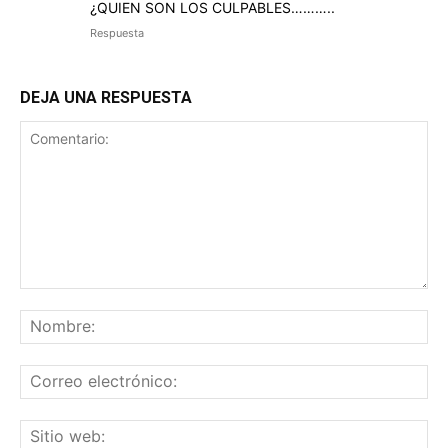
¿QUIEN SON LOS CULPABLES………..
Respuesta
DEJA UNA RESPUESTA
Comentario:
No
Co
ele
Sit