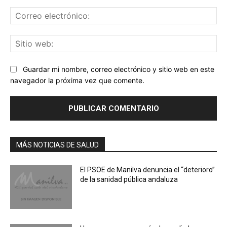
Co
ele
Sit
we
Guardar mi nombre, correo electrónico y sitio web en este
navegador la próxima vez que comente.
MÁS NOTICIAS DE SALUD
El PSOE de Manilva denuncia el “deterioro”
de la sanidad pública andaluza