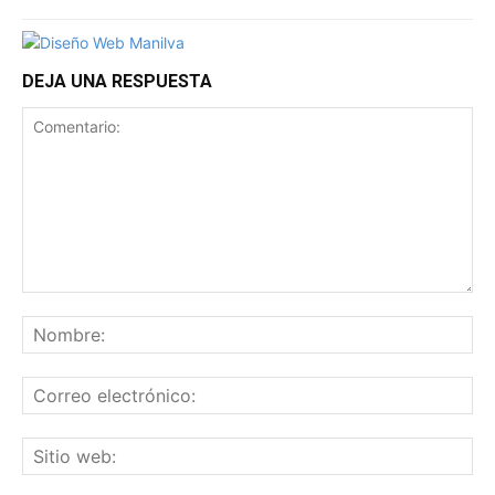
DEJA UNA RESPUESTA
Comentario:
No
Co
ele
Sit
we