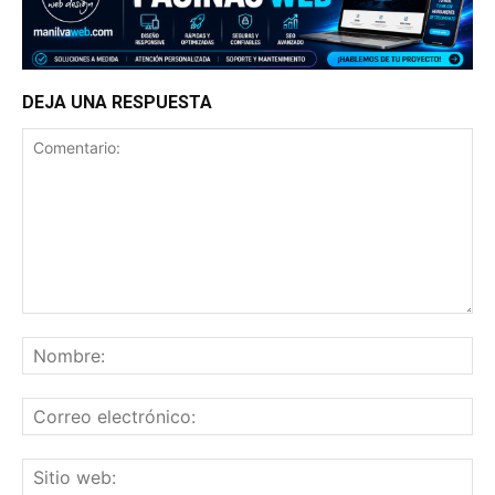
DEJA UNA RESPUESTA
Comentario:
No
Co
ele
Sit
we