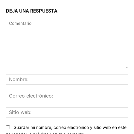
DEJA UNA RESPUESTA
Comentario:
No
Co
ele
Sit
we
Guardar mi nombre, correo electrónico y sitio web en este