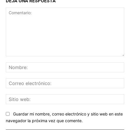
DEJA UNA RESPUESTA
Comentario:
No
Co
ele
Sit
we
Guardar mi nombre, correo electrónico y sitio web en este
navegador la próxima vez que comente.