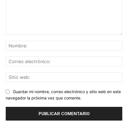
Comentario:
No
Co
ele
Sit
we
Guardar mi nombre, correo electrónico y sitio web en este
navegador la próxima vez que comente.