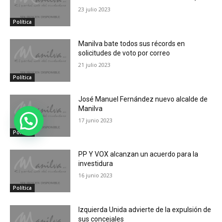
23 julio 2023
Política
Manilva bate todos sus récords en
solicitudes de voto por correo
21 julio 2023
Política
José Manuel Fernández nuevo alcalde de
Manilva
17 junio 2023
¿Le ayudamos?
Política
PP Y VOX alcanzan un acuerdo para la
investidura
16 junio 2023
Política
Izquierda Unida advierte de la expulsión de
sus concejales