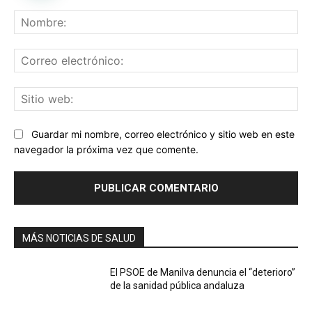
Comentario:
No
Co
ele
Sit
we
Guardar mi nombre, correo electrónico y sitio web en este
navegador la próxima vez que comente.
MÁS NOTICIAS DE SALUD
El PSOE de Manilva denuncia el “deterioro”
de la sanidad pública andaluza